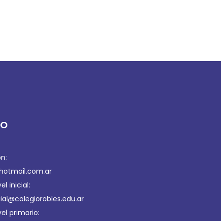
TO
n:
hotmail.com.ar
l inicial:
cial@colegiorobles.edu.ar
el primario: