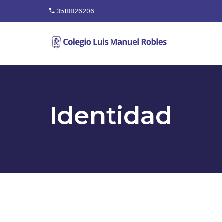
3518826206
Identidad