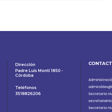
CONTAC
Dirección
Padre Luis Monti 1850 -
Córdoba
Administració
admirobles@
Teléfonos
3518826206
Secretaría nive
secretariaini
Secretaría niv