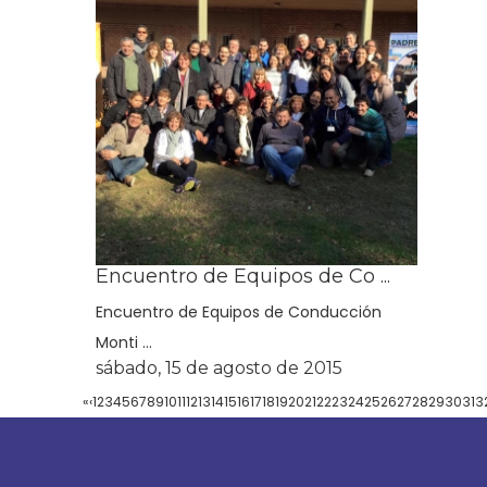
Encuentro de Equipos de Co ...
Encuentro de Equipos de Conducción
Monti ...
sábado, 15 de agosto de 2015
«
‹
1
2
3
4
5
6
7
8
9
10
11
12
13
14
15
16
17
18
19
20
21
22
23
24
25
26
27
28
29
30
31
3